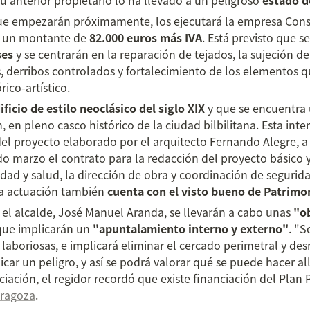
u anterior propietario lo ha llevado a un peligroso 
estado d
que empezarán próximamente, los ejecutará la empresa Cons
r un montante de 
82.000 euros más IVA
. Está previsto que se
ses
 y se centrarán en la reparación de tejados, la sujeción de 
 derribos controlados y fortalecimiento de los elementos q
rico-artístico.
ificio de estilo neoclásico del siglo XIX 
y que se encuentra 
 en pleno casco histórico de la ciudad bilbilitana. Esta inte
 del proyecto elaborado por el arquitecto Fernando Alegre, a 
o marzo el contrato para la redacción del proyecto básico y 
dad y salud, la dirección de obra y coordinación de segurid
ta actuación también 
cuenta con el visto bueno de Patrimo
 el alcalde, José Manuel Aranda, se llevarán a cabo unas 
"ob
que implicarán un 
"apuntalamiento interno y externo"
. "S
 laboriosas, e implicará eliminar el cercado perimetral y des
ar un peligro, y así se podrá valorar qué se puede hacer allí"
aragoza
.