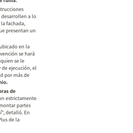
e ruina.
trucciones 
 desarrollen a lo 
la fachada, 
ue presentan un 
ubicado en la 
rvención se hará 
quien se le 
de ejecución, el 
ad por más de 
nio.
ras de 
on estrictamente 
montar partes 
, detalló. En 
cuanto a la financiación, el regidor recordó que existe financiación del Plan Plus de la 