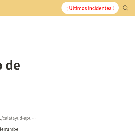
¡ Ultimos incidentes !
 de 
https://www.heraldo.es/noticias/aragon/zaragoza/2020/10/11/calatayud-apuntala-palacio-villa-antonia-evitar-derrumbe-zaragoza-1399472.html?utm_medium=smm&utm_campaign=noticias&utm_source=twitter.com
u derrumbe