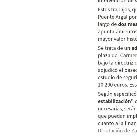
intervención de s
Estos trabajos, 
Puente Argal po
largo de 
dos me
apuntalamientos,
mayor valor histó
Se trata de un
 ed
plaza del Carmen,
bajo la directriz
adjudicó el pasad
estudio de seguri
10.200 euros. Es
Según especificó
estabilización"
 
necesarias, serán
que puedan implic
Diputación de Z