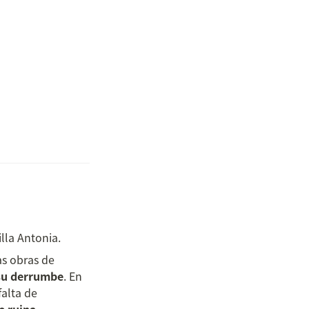
illa Antonia.
 ha adjudicado las obras de 
 su derrumbe
. En 
alta de 