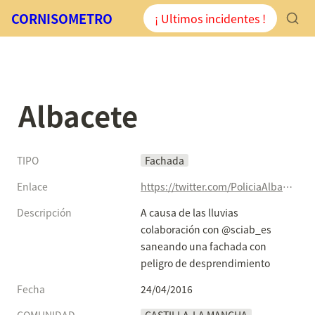
CORNISOMETRO
¡ Ultimos incidentes !
Albacete
TIPO
Fachada
Enlace
https://twitter.com/PoliciaAlbacete/status/724171883902570497
Descripción
A causa de las lluvias 
colaboración con @sciab_es 
saneando una fachada con 
peligro de desprendimiento
Fecha
24/04/2016