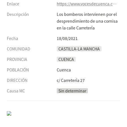
Enlace
https://www.vocesdecuenca.com/cuenca/los-bomberos-intervienen-por-el-desprendimiento-de-una-cornisa-en-la-calle-carreteria/
Descripción
Los bomberos intervienen por el 
desprendimiento de una cornisa 
en la calle Carretería
Fecha
18/08/2021
COMUNIDAD
CASTILLA-LA MANCHA
PROVINCIA
CUENCA
POBLACIÓN
Cuenca
DIRECCIÓN
c/ Carretería 27
Causa MC
Sin determinar