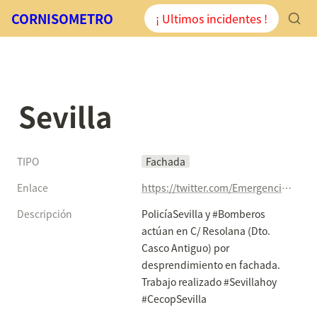
CORNISOMETRO
¡ Ultimos incidentes !
Sevilla
TIPO
Fachada
Enlace
https://twitter.com/EmergenciasSev/status/945667311364726784
Descripción
PolicíaSevilla y #Bomberos 
actúan en C/ Resolana (Dto. 
Casco Antiguo) por 
desprendimiento en fachada. 
Trabajo realizado #Sevillahoy 
#CecopSevilla