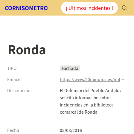
CORNISOMETRO
¡ Ultimos incidentes !
Ronda
TIPO
Fachada
Enlace
https://www.20minutos.es/noticia/2812030/0/defensor-pueblo-andaluz-solicita-informacion-sobre-incidencias-biblioteca-comarcal-ronda/#xtor=AD-15&xts=467263
Descripción
El Defensor del Pueblo Andaluz 
solicita información sobre 
incidencias en la biblioteca 
comarcal de Ronda

Fecha
05/08/2016