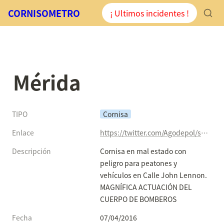
CORNISOMETRO
¡ Ultimos incidentes !
Mérida
TIPO
Cornisa
Enlace
https://twitter.com/Agodepol/status/717986204944195584
Descripción
Cornisa en mal estado con 
peligro para peatones y 
vehículos en Calle John Lennon.

MAGNÍFICA ACTUACIÓN DEL 
CUERPO DE BOMBEROS
Fecha
07/04/2016