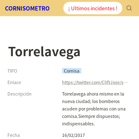
CORNISOMETRO
¡ Ultimos incidentes !
Torrelavega
TIPO
Cornisa
Enlace
https://twitter.com/CliftJose/status/832315531373862912
Descripción
Torrelavega ahora mismo en la 
nueva ciudad; los bomberos 
acuden por problemas con una 
cornisa.Siempre dispuestos; 
indispensables.
Fecha
16/02/2017