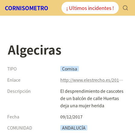
CORNISOMETRO
¡ Ultimos incidentes !
Algeciras
TIPO
Cornisa
Enlace
http://www.elestrecho.es/2017/12/desprendimiento-cascotes-balcon-calle-huertas-deja-una-mujer-herida/
Descripción
El desprendimiento de cascotes 
de un balcón de calle Huertas 
deja una mujer herida
Fecha
09/12/2017
COMUNIDAD
ANDALUCÍA