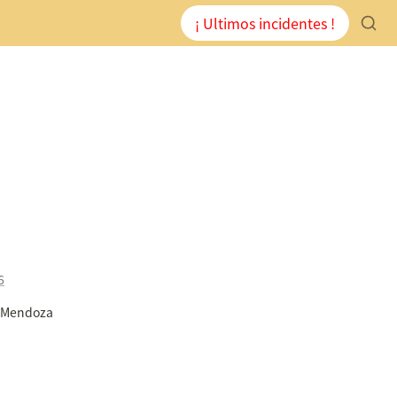
¡ Ultimos incidentes !
6
 Mendoza 