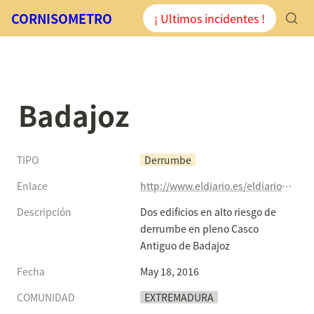
CORNISOMETRO
¡ Ultimos incidentes !
Badajoz
TIPO
Derrumbe
Enlace
http://www.eldiario.es/eldiarioex/sociedad/edificios-derrumbe-Casco-Antiguo-Badajoz_0_517249030.html
Descripción
Dos edificios en alto riesgo de 
derrumbe en pleno Casco 
Antiguo de Badajoz
Fecha
May 18, 2016
COMUNIDAD
EXTREMADURA