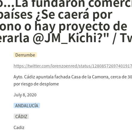
...La fundaron comerci
países ¿Se caerá por 
no o hay proyecto de 
rarla @JM_Kichi?" / Tw
Derrumbe
https://twitter.com/lorenzoenred/status/1280857269740191
Ayto. Cádiz apuntala fachada Casa de la Camorra, cerca de 300
por riesgo de desplome
July 8, 2020
ANDALUCÍA
CÁDIZ
Cadiz