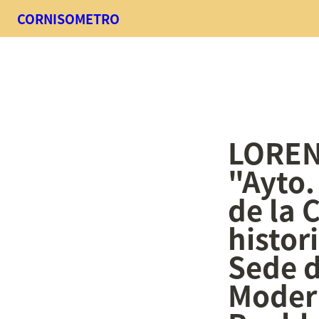
CORNISOMETRO
LORENZ
"Ayto.
de la 
histor
Sede d
Modern