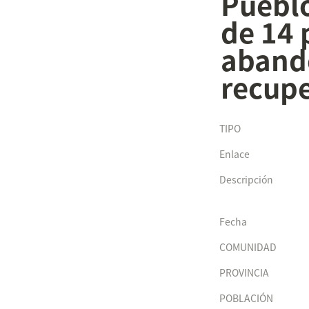
Pueblo
de 14 
abando
recupe
TIPO
Enlace
Descripción
Fecha
COMUNIDAD
PROVINCIA
POBLACIÓN