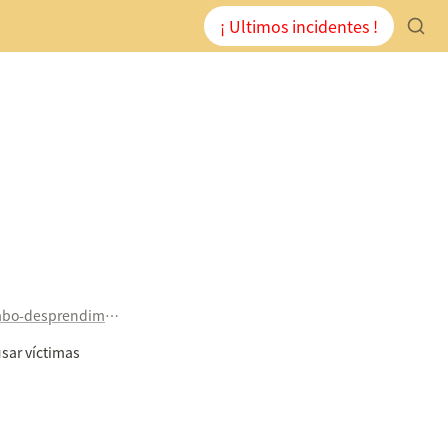
¡ Ultimos incidentes !
http://www.hoy.es/badajoz/201607/25/camara-seguridad-grabo-desprendimiento-20160725180630.html?utm_medium=twitter&utm_source=twitterfeed
ar víctimas 