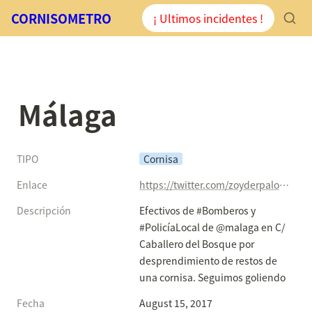
CORNISOMETRO
¡ Ultimos incidentes !
Málaga
TIPO
Cornisa
Enlace
https://twitter.com/zoyderpalo/status/897528247805726722
Descripción
Efectivos de #Bomberos y 
#PolicíaLocal de @malaga en C/ 
Caballero del Bosque por 
desprendimiento de restos de 
una cornisa. Seguimos goliendo
Fecha
August 15, 2017