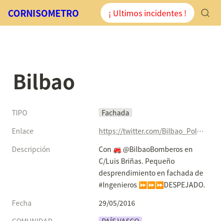
CORNISOMETRO
¡ Ultimos incidentes !
Bilbao
TIPO
Fachada
Enlace
https://twitter.com/Bilbao_Polizia/status/736900506069684225
Descripción
Con 🚒 @BilbaoBomberos en 
C/Luis Briñas. Pequeño 
desprendimiento en fachada de 
#Ingenieros ⏩⏩⏩DESPEJADO.
Fecha
29/05/2016