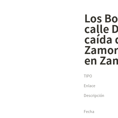
Los Bo
calle D
caída 
Zamora
en Za
TIPO
Enlace
Descripción
Fecha