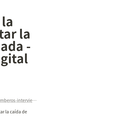
la 
ar la 
ada - 
ital 
https://zamoranews.com/zamora-noticias/item/64726-los-bomberos-intervienen-en-la-calle-doctor-olivares-para-evitar-la-caida-de-cascotes-de-una-fachada
r la caída de 