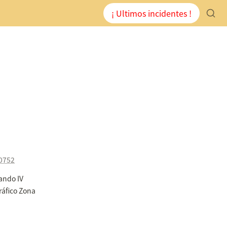
¡ Ultimos incidentes !
70752
ndo IV 
ráfico Zona 