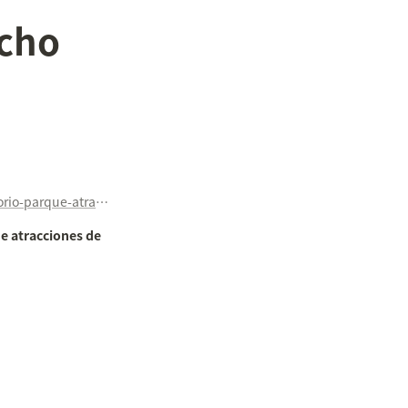
cho 
https://www.telemadrid.es/noticias/madrid/Derrumbe-auditorio-parque-atracciones-Madrid-0-2425257465--20220219031854.html
e atracciones de 