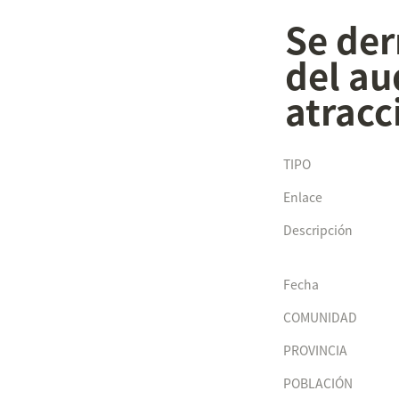
Se der
del au
atracc
TIPO
Enlace
Descripción
Fecha
COMUNIDAD
PROVINCIA
POBLACIÓN