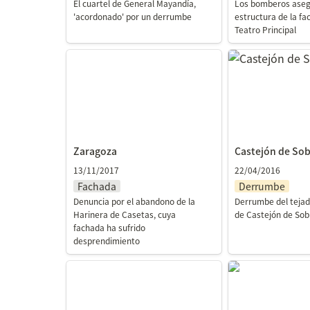
El cuartel de General Mayandía, 
Los bomberos aseg
'acordonado' por un derrumbe
estructura de la fa
Teatro Principal
Zaragoza
Castejón de So
Zaragoza
Castejón de So
13/11/2017
22/04/2016
Fachada
Derrumbe
Denuncia por el abandono de la 
Derrumbe del tejado
Harinera de Casetas, cuya 
de Castejón de So
fachada ha sufrido 
desprendimiento
Zaragoza
Zaragoza