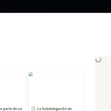
arte de un
La Subdelegación de Teruel,
ficio de la
vallada por la caída de
s de Zaragoza
cascotes debido a la plaga de
palomas
 parte de un 
La Subdelegación de 