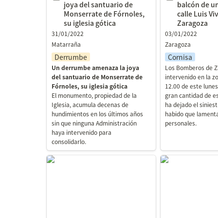
joya del santuario de 
balcón de un 
Monserrate de Fórnoles, 
calle Luis Vi
su iglesia gótica
Zaragoza
31/01/2022
03/01/2022
Matarraña
Zaragoza
Derrumbe
Cornisa
Un derrumbe amenaza la joya 
Los Bomberos de Z
del santuario de Monserrate de 
intervenido en la z
Fórnoles, su iglesia gótica
12.00 de este lunes.
El monumento, propiedad de la 
gran cantidad de e
Iglesia, acumula decenas de 
ha dejado el siniest
hundimientos en los últimos años 
habido que lamenta
sin que ninguna Administración 
personales.
haya intervenido para 
consolidarlo.
El techo de una ermita de
Calatayud apun
Cabra de Mora del siglo XVII
palacio de Vill
decorado con esgrafiados se
evitar su derr
derrumba