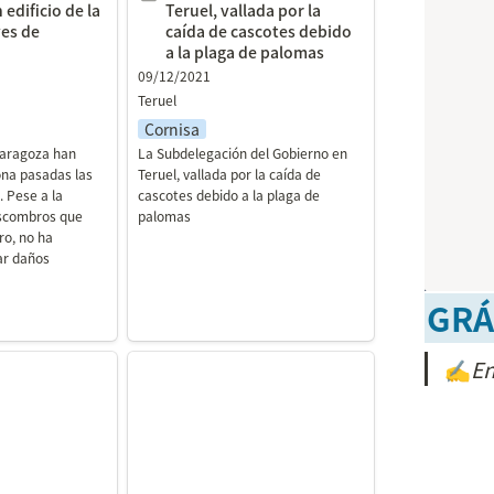
edificio de la 
Teruel, vallada por la 
ves de 
caída de cascotes debido 
a la plaga de palomas
09/12/2021
Teruel
Cornisa
aragoza han 
La Subdelegación del Gobierno en 
ona pasadas las 
Teruel, vallada por la caída de 
 Pese a la 
cascotes debido a la plaga de 
scombros que 
palomas
ro, no ha 
r daños 
GRÁ
tala el
Ruesta
✍
En
a Antonia para
umbe