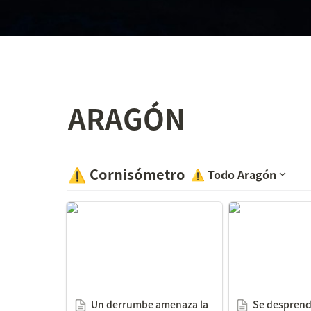
ARAGÓN
⚠️
Cornisómetro
⚠️
Todo Aragón
Un derrumbe amenaza la
Se desprende p
joya del santuario de
balcón de un edi
Monserrate de Fórnoles, su
calle Luis Vive
iglesia gótica
Un derrumbe amenaza la 
Se desprende