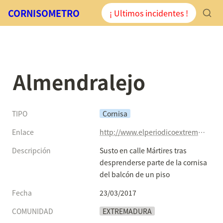
CORNISOMETRO
¡ Ultimos incidentes !
Almendralejo
TIPO
Cornisa
Enlace
http://www.elperiodicoextremadura.com/noticias/almendralejo/susto-calle-martires-desprenderse-parte-cornisa-balcon-piso_1006419.html
Descripción
Susto en calle Mártires tras 
desprenderse parte de la cornisa 
del balcón de un piso
Fecha
23/03/2017
COMUNIDAD
EXTREMADURA