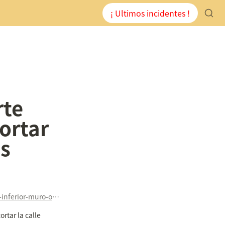
¡ Ultimos incidentes !
te 
ortar 
as
https://www.liberaldecastilla.com/desprendimiento-la-parte-inferior-muro-obliga-cortar-la-calle-bajada-las-angustias/#.WNUJxZ6YuQw.twitter
tar la calle 