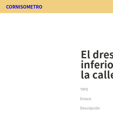
CORNISOMETRO
El dre
inferi
la cal
TIPO
Enlace
Descripción