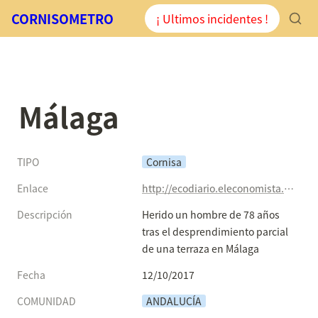
CORNISOMETRO
¡ Ultimos incidentes !
Málaga
TIPO
Cornisa
Enlace
http://ecodiario.eleconomista.es/sucesos/noticias/8671268/10/17/Herido-un-hombre-de-78-anos-tras-el-desprendimiento-parcial-de-una-terraza-en-Malaga.html
Descripción
Herido un hombre de 78 años 
tras el desprendimiento parcial 
de una terraza en Málaga
Fecha
12/10/2017
COMUNIDAD
ANDALUCÍA