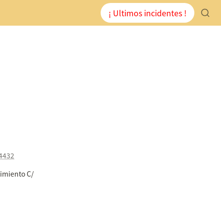
¡ Ultimos incidentes !
94432
miento C/ 