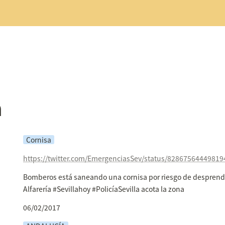
a
Cornisa
https://twitter.com/EmergenciasSev/status/8286756444981
Bomberos está saneando una cornisa por riesgo de desprendi
Alfarería #Sevillahoy #PolicíaSevilla acota la zona
06/02/2017