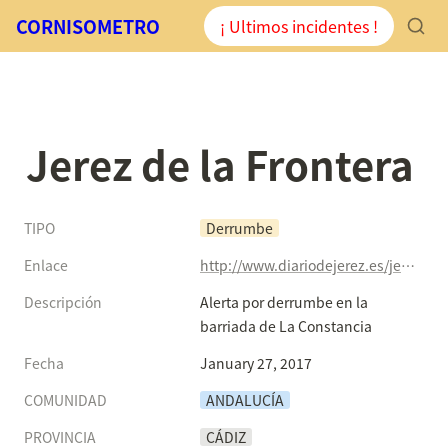
CORNISOMETRO
¡ Ultimos incidentes !
Jerez de la Frontera
TIPO
Derrumbe
Enlace
http://www.diariodejerez.es/jerez/Alerta-derrumbe-barriada-Constancia_0_1103590370.html
Descripción
Alerta por derrumbe en la 
barriada de La Constancia
Fecha
January 27, 2017
COMUNIDAD
ANDALUCÍA
PROVINCIA
CÁDIZ