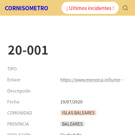
CORNISOMETRO
¡ Ultimos incidentes !
20-001
TIPO
Enlace
https://www.menorca.info/menorca/sucesos/2020/07/19/691593/desploma-techo-casa-ciutadella.html
Descripción
Fecha
19/07/2020
COMUNIDAD
ISLAS BALEARES
PROVINCIA
BALEARES