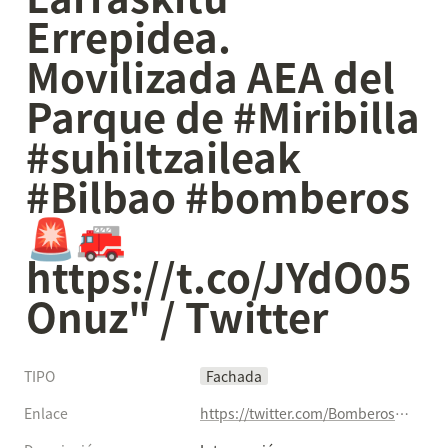
Errepidea. 
Movilizada AEA del 
Parque de #Miribilla 
#suhiltzaileak 
#Bilbao #bomberos 
🚨🚒 
https://t.co/JYdO05
Onuz" / Twitter
TIPO
Fachada
Enlace
https://twitter.com/BomberosBilbao/status/1312364113876660224