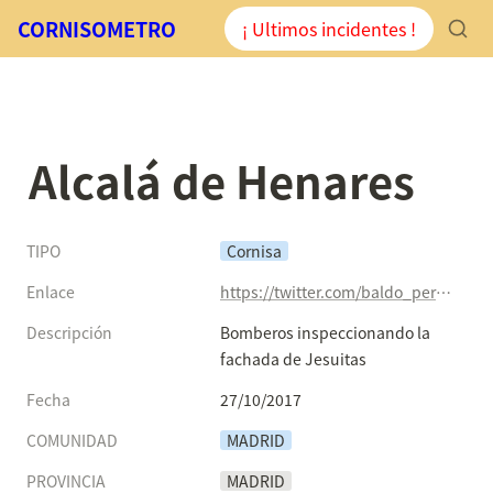
CORNISOMETRO
¡ Ultimos incidentes !
Alcalá de Henares
TIPO
Cornisa
Enlace
https://twitter.com/baldo_perdigon/status/923932740805976064
Descripción
Bomberos inspeccionando la 
fachada de Jesuitas
Fecha
27/10/2017
COMUNIDAD
MADRID
PROVINCIA
MADRID