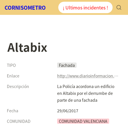
CORNISOMETRO
¡ Ultimos incidentes !
Altabix
TIPO
Fachada
Enlace
http://www.diarioinformacion.com/elche/2017/06/28/policia-acordona-edificio-altabix-derrumbe/1911531.html
Descripción
La Policía acordona un edificio 
en Altabix por el derrumbe de 
parte de una fachada
Fecha
29/06/2017
COMUNIDAD
COMUNIDAD VALENCIANA