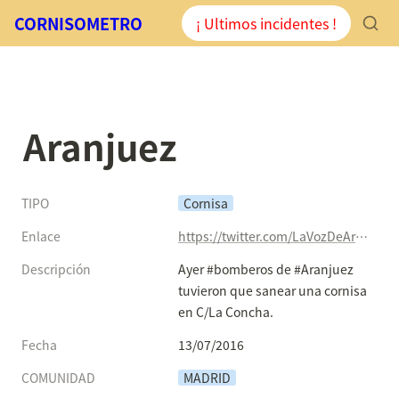
CORNISOMETRO
¡ Ultimos incidentes !
Aranjuez
TIPO
Cornisa
Enlace
https://twitter.com/LaVozDeAranjuez/status/753221990652252160
Descripción
Ayer #bomberos de #Aranjuez 
tuvieron que sanear una cornisa 
en C/La Concha.
Fecha
13/07/2016
COMUNIDAD
MADRID