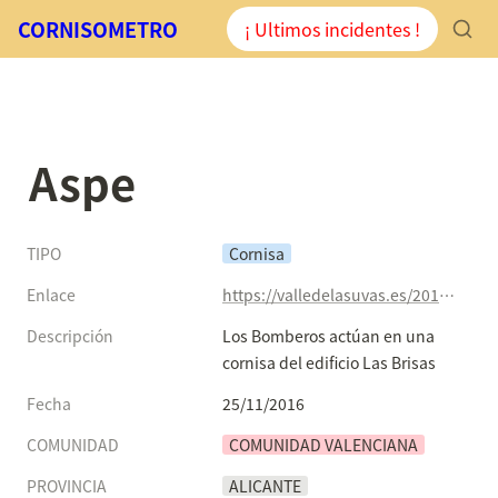
CORNISOMETRO
¡ Ultimos incidentes !
Aspe
TIPO
Cornisa
Enlace
https://valledelasuvas.es/2016/11/24/aspe-los-bomberos-actuan-una-cornisa-del-edificio-las-brisas/
Descripción
Los Bomberos actúan en una 
cornisa del edificio Las Brisas
Fecha
25/11/2016
COMUNIDAD
COMUNIDAD VALENCIANA
PROVINCIA
ALICANTE