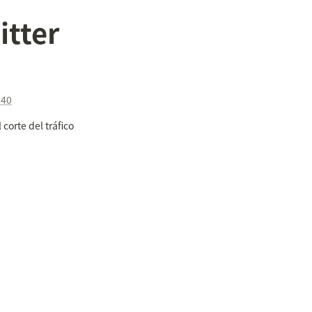
itter
640
orte del tráfico 