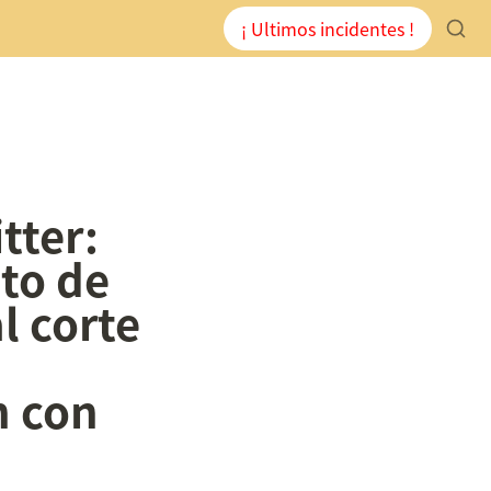
¡ Ultimos incidentes !
ter: 
o de 
 corte 
 con 