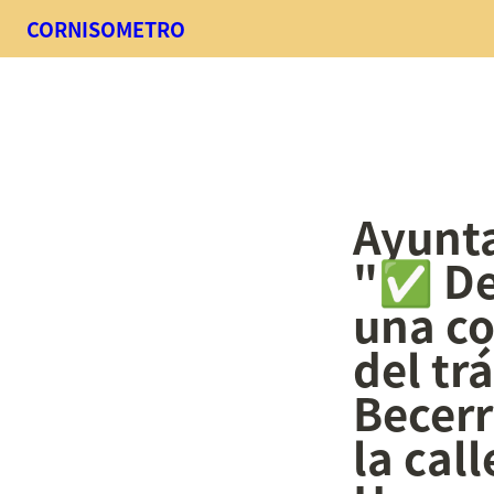
CORNISOMETRO
Ayunta
"✅ Deb
una co
del tr
Becerr
la call