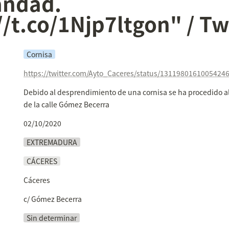
ndad. 
//t.co/1Njp7ltgon" / Tw
Cornisa
https://twitter.com/Ayto_Caceres/status/1311980161005424
Debido al desprendimiento de una cornisa se ha procedido al c
de la calle Gómez Becerra
02/10/2020
EXTREMADURA
CÁCERES
Cáceres
c/ Gómez Becerra
Sin determinar