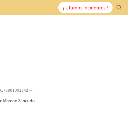
¡ Ultimos incidentes !
http://www.hoy.es/badajoz/ayuntamiento-evita-derrumbe-20170801001842-ntvo.html
lle Moreno Zancudo