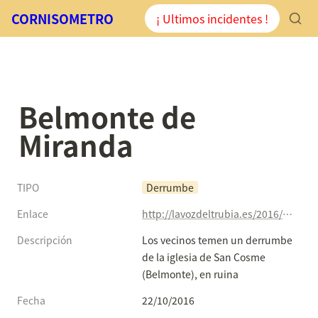
CORNISOMETRO
¡ Ultimos incidentes !
Belmonte de 
Miranda
TIPO
Derrumbe
Enlace
http://lavozdeltrubia.es/2016/10/22/los-vecinos-temen-un-derrumbe-de-la-iglesia-de-san-cosme-belmonte-en-ruina/
Descripción
Los vecinos temen un derrumbe 
de la iglesia de San Cosme 
(Belmonte), en ruina
Fecha
22/10/2016