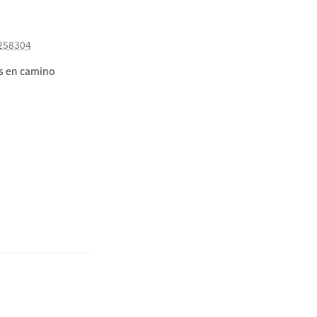
4258304
s en camino