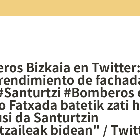
os Bizkaia en Twitter:
endimiento de fachada
#Santurtzi #Bomberos e
 Fatxada batetik zati h
usi da Santurtzin 
tzaileak bidean" / Twit