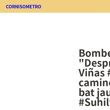
CORNISOMETRO
Bomber
"Despr
Viñas 
camino
bat ja
#Suhil