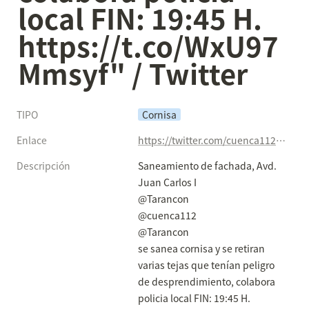
local FIN: 19:45 H. 
https://t.co/WxU97
Mmsyf" / Twitter
TIPO
Cornisa
Enlace
https://twitter.com/cuenca112/status/1388914619889160193
Descripción
Saneamiento de fachada, Avd. 
Juan Carlos I

@Tarancon

@cuenca112

@Tarancon

se sanea cornisa y se retiran 
varias tejas que tenían peligro 
de desprendimiento, colabora 
policia local FIN: 19:45 H.