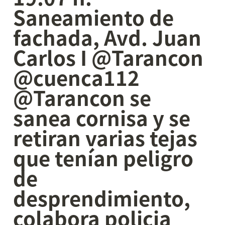
Saneamiento de 
fachada, Avd. Juan 
Carlos I @Tarancon 
@cuenca112 
@Tarancon se 
sanea cornisa y se 
retiran varias tejas 
que tenían peligro 
de 
desprendimiento, 
colabora policia 