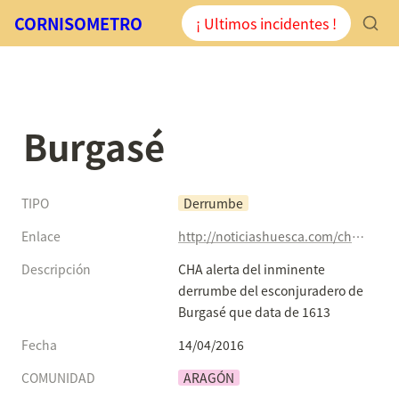
CORNISOMETRO
¡ Ultimos incidentes !
Burgasé
TIPO
Derrumbe
Enlace
http://noticiashuesca.com/cha-alerta-del-inminente-derrumbe-del-esconjuradero-de-burgase-que-data-de-1613-2/
Descripción
CHA alerta del inminente 
derrumbe del esconjuradero de 
Burgasé que data de 1613
Fecha
14/04/2016
COMUNIDAD
ARAGÓN