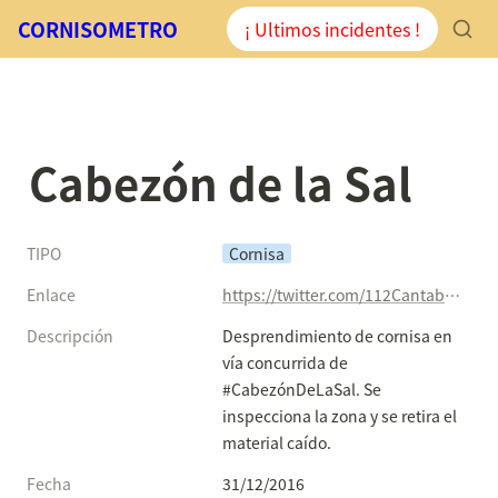
CORNISOMETRO
¡ Ultimos incidentes !
Cabezón de la Sal
TIPO
Cornisa
Enlace
https://twitter.com/112Cantabria/status/815177497922928640
Descripción
Desprendimiento de cornisa en 
vía concurrida de 
#CabezónDeLaSal. Se 
inspecciona la zona y se retira el 
material caído.
Fecha
31/12/2016