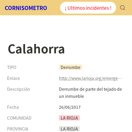
CORNISOMETRO
¡ Ultimos incidentes !
Calahorra
TIPO
Derrumbe
Enlace
http://www.larioja.org/emergencias-112/es/noticias-sos-rioja/todas-noticias/noticia-sos/derrumbe-parte-tejado-inmueble#.WVIlLEul5q8.twitter
Descripción
Derrumbe de parte del tejado de 
un inmueble
Fecha
26/06/2017
COMUNIDAD
LA RIOJA
PROVINCIA
LA RIOJA