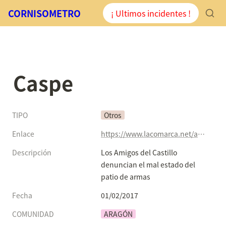
CORNISOMETRO
¡ Ultimos incidentes !
Caspe
TIPO
Otros
Enlace
https://www.lacomarca.net/amigos-castillo-denuncian-mal-estado-patio-de-armas/
Descripción
Los Amigos del Castillo 
denuncian el mal estado del 
patio de armas
Fecha
01/02/2017
COMUNIDAD
ARAGÓN