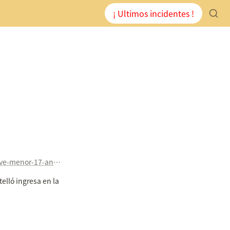
¡ Ultimos incidentes !
http://www.levante-emv.com/castello/2017/12/03/herida-grave-menor-17-anos/1649991.html
lló ingresa en la 