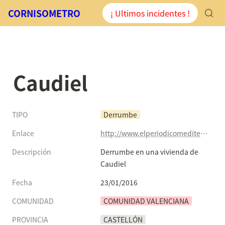
CORNISOMETRO
¡ Ultimos incidentes !
Caudiel
TIPO
Derrumbe
Enlace
http://www.elperiodicomediterraneo.com/noticias/sucesos/derrumbe-vivienda-caudiel_972682.html
Descripción
Derrumbe en una vivienda de 
Caudiel
Fecha
23/01/2016
COMUNIDAD
COMUNIDAD VALENCIANA
PROVINCIA
CASTELLÓN