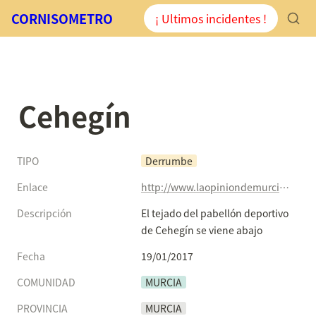
CORNISOMETRO
¡ Ultimos incidentes !
Cehegín
TIPO
Derrumbe
Enlace
http://www.laopiniondemurcia.es/municipios/2017/01/19/desploma-parte-tejado-pabellon-deportivo/799318.html
Descripción
El tejado del pabellón deportivo 
de Cehegín se viene abajo
Fecha
19/01/2017
COMUNIDAD
MURCIA
PROVINCIA
MURCIA