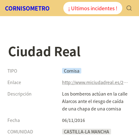
CORNISOMETRO
¡ Ultimos incidentes !
Ciudad Real
TIPO
Cornisa
Enlace
http://www.miciudadreal.es/2016/11/06/los-bomberos-actuan-en-la-calle-alarcos-ante-el-riesgo-de-caida-de-una-chapa-de-una-cornisa/
Descripción
Los bomberos actúan en la calle 
Alarcos ante el riesgo de caída 
de una chapa de una cornisa
Fecha
06/11/2016
COMUNIDAD
CASTILLA-LA MANCHA