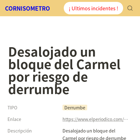
CORNISOMETRO
¡ Ultimos incidentes !
Desalojado un 
bloque del Carmel 
por riesgo de 
derrumbe
TIPO
Derrumbe
Enlace
https://www.elperiodico.com/es/barcelona/20200830/desalojado-bloque-carmel-peligro-derrumbe-8093223
Descripción
Desalojado un bloque del 
Carmel por riesgo de derrumbe