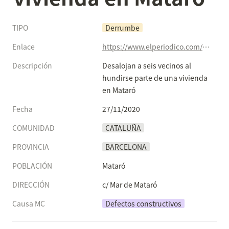
TIPO
Derrumbe
Enlace
https://www.elperiodico.com/es/mataro/20201127/desalojan-a-seis-vecinos-al-hundirse-parte-de-una-vivienda-en-mataro-8224648
Descripción
Desalojan a seis vecinos al 
hundirse parte de una vivienda 
en Mataró
Fecha
27/11/2020
COMUNIDAD
CATALUÑA
PROVINCIA
BARCELONA
POBLACIÓN
Mataró
DIRECCIÓN
c/ Mar de Mataró
Causa MC
Defectos constructivos