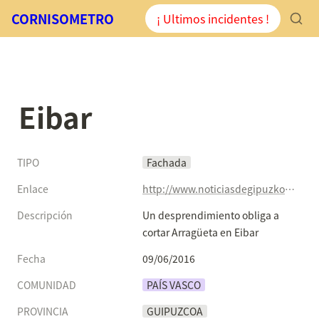
CORNISOMETRO
¡ Ultimos incidentes !
Eibar
TIPO
Fachada
Enlace
http://www.noticiasdegipuzkoa.com/2016/06/09/sociedad/un-desprendimiento-obliga-a-cortar-arragueta-en-eibar
Descripción
Un desprendimiento obliga a 
cortar Arragüeta en Eibar
Fecha
09/06/2016
COMUNIDAD
PAÍS VASCO
PROVINCIA
GUIPUZCOA