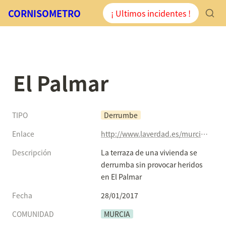
CORNISOMETRO
¡ Ultimos incidentes !
El Palmar
TIPO
Derrumbe
Enlace
http://www.laverdad.es/murcia/ciudad-murcia/201701/28/balcon-rosales-derrumba-20170128120701.html?ns_campaign=rrss&ns_mchannel=boton&ns_fee=0&ns_source=tw&ns_linkname=ciudad-murcia
Descripción
La terraza de una vivienda se 
derrumba sin provocar heridos 
en El Palmar
Fecha
28/01/2017
COMUNIDAD
MURCIA