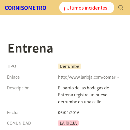
CORNISOMETRO
¡ Ultimos incidentes !
Entrena
TIPO
Derrumbe
Enlace
http://www.larioja.com/comarcas/201604/05/barrio-bodegas-entrena-registra-20160405004635-v.html?ns_campaign=WC_MS&ns_source=BT&ns_linkname=Scroll&ns_fee=0&ns_mchannel=TW
Descripción
El barrio de las bodegas de 
Entrena registra un nuevo 
derrumbe en una calle
Fecha
06/04/2016
COMUNIDAD
LA RIOJA