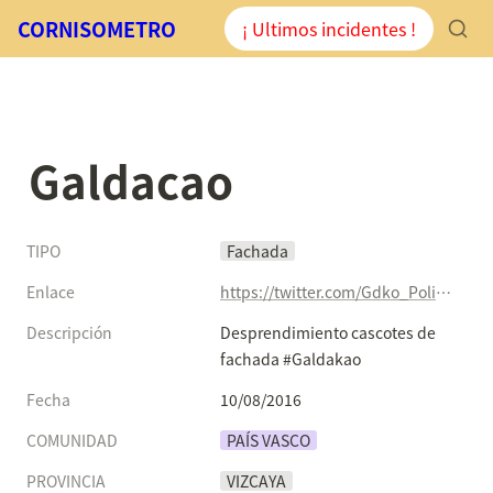
CORNISOMETRO
¡ Ultimos incidentes !
Galdacao
TIPO
Fachada
Enlace
https://twitter.com/Gdko_Polizia/status/763295117243449344
Descripción
Desprendimiento cascotes de 
fachada #Galdakao
Fecha
10/08/2016
COMUNIDAD
PAÍS VASCO
PROVINCIA
VIZCAYA