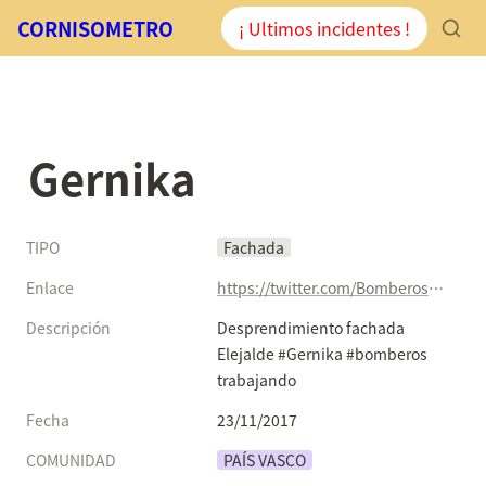
CORNISOMETRO
¡ Ultimos incidentes !
Gernika
TIPO
Fachada
Enlace
https://twitter.com/BomberosBizkaia/status/933621205655019520
Descripción
Desprendimiento fachada 
Elejalde #Gernika #bomberos 
trabajando
Fecha
23/11/2017
COMUNIDAD
PAÍS VASCO