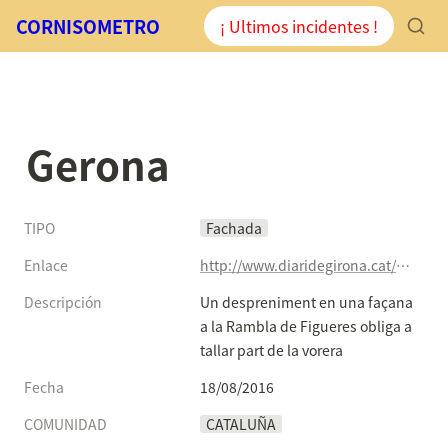
CORNISOMETRO
¡ Ultimos incidentes !
Gerona
TIPO
Fachada
Enlace
http://www.diaridegirona.cat/alt-emporda/2016/08/18/despreniment-facana-rambla-figueres-obliga/799782.html
Descripción
Un despreniment en una façana 
a la Rambla de Figueres obliga a 
tallar part de la vorera
Fecha
18/08/2016
COMUNIDAD
CATALUÑA